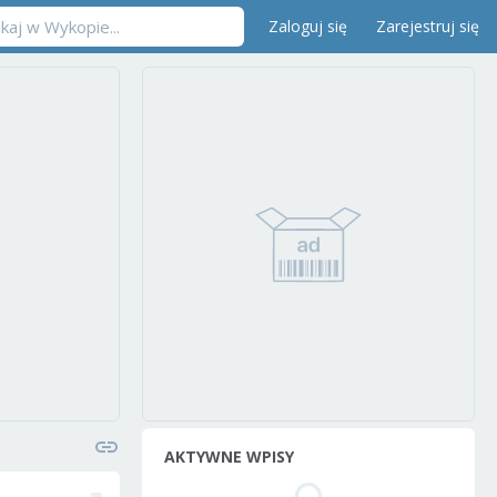
Zaloguj się
Zarejestruj się
AKTYWNE WPISY