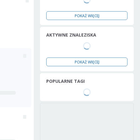
POKAŻ WIĘCEJ
AKTYWNE ZNALEZISKA
POKAŻ WIĘCEJ
POPULARNE TAGI