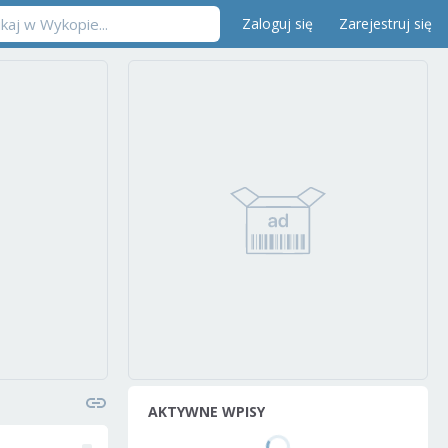
Zaloguj się
Zarejestruj się
AKTYWNE WPISY