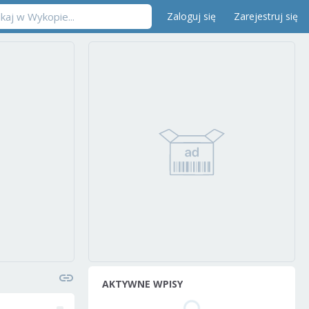
Zaloguj się
Zarejestruj się
AKTYWNE WPISY