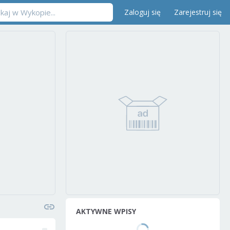
Zaloguj się
Zarejestruj się
AKTYWNE WPISY