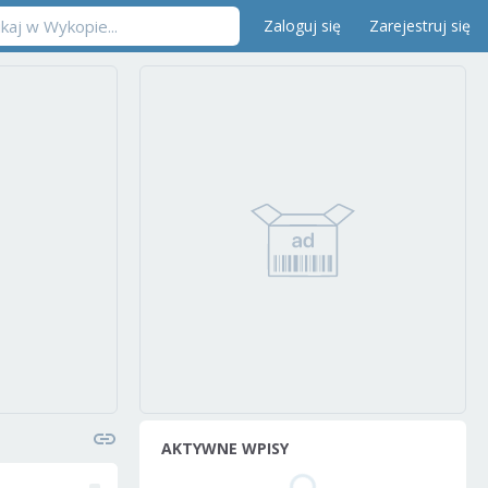
Zaloguj się
Zarejestruj się
AKTYWNE WPISY