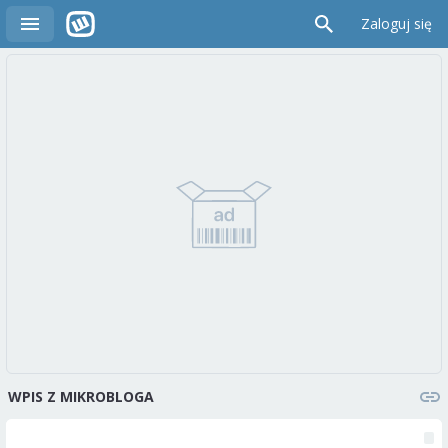
Zaloguj się
WPIS Z MIKROBLOGA