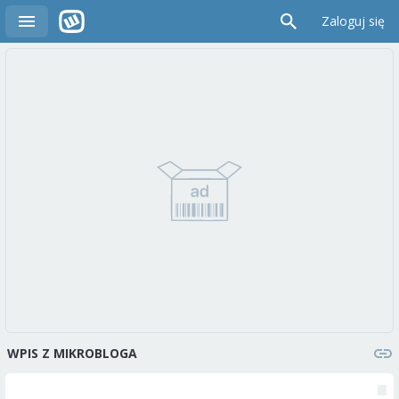
Zaloguj się
WPIS Z MIKROBLOGA