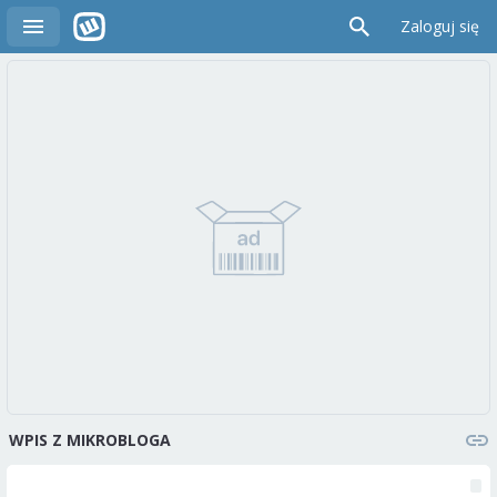
Zaloguj się
WPIS Z MIKROBLOGA