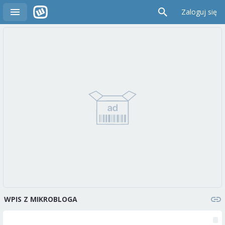
Zaloguj się
WPIS Z MIKROBLOGA