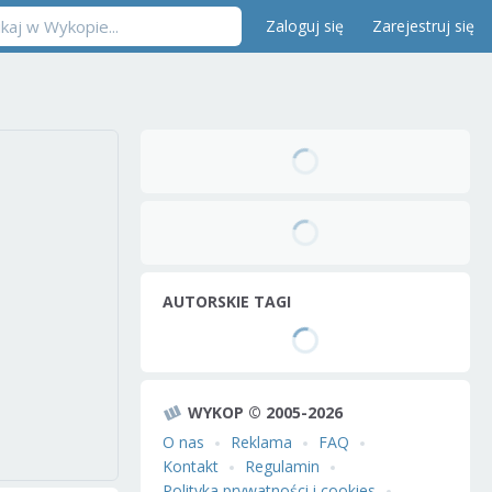
Zaloguj się
Zarejestruj się
AUTORSKIE TAGI
WYKOP © 2005-2026
O nas
Reklama
FAQ
Kontakt
Regulamin
Polityka prywatności i cookies