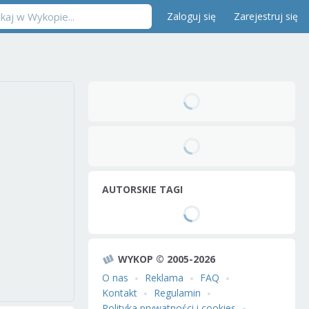
Zaloguj się
Zarejestruj się
AUTORSKIE TAGI
WYKOP © 2005-2026
O nas
Reklama
FAQ
Kontakt
Regulamin
Polityka prywatności i cookies