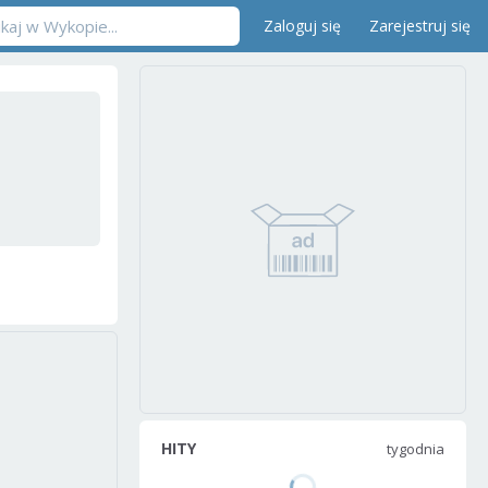
Zaloguj się
Zarejestruj się
HITY
tygodnia