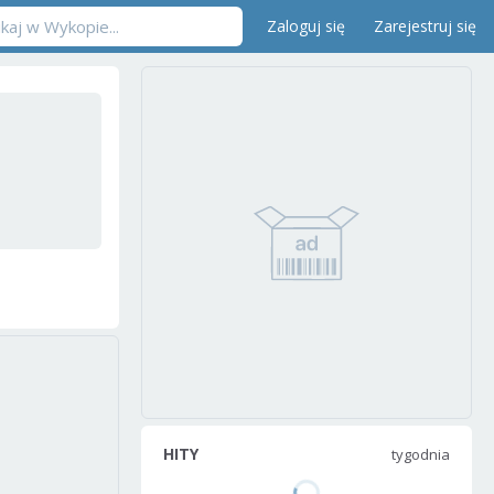
Zaloguj się
Zarejestruj się
HITY
tygodnia