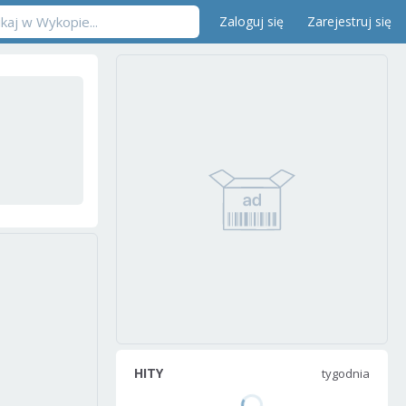
Zaloguj się
Zarejestruj się
HITY
tygodnia