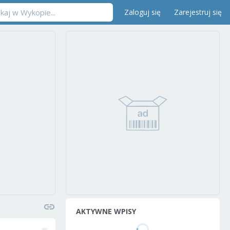
Zaloguj się
Zarejestruj się
AKTYWNE WPISY