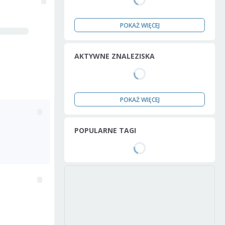
POKAŻ WIĘCEJ
AKTYWNE ZNALEZISKA
POKAŻ WIĘCEJ
POPULARNE TAGI