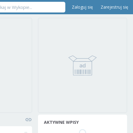
Zaloguj się
Zarejestruj się
AKTYWNE WPISY