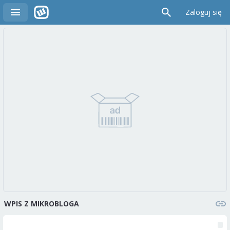
Zaloguj się
WPIS Z MIKROBLOGA