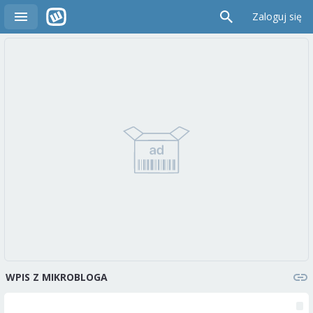
Zaloguj się
WPIS Z MIKROBLOGA