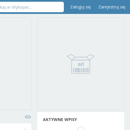
Zaloguj się
Zarejestruj się
AKTYWNE WPISY