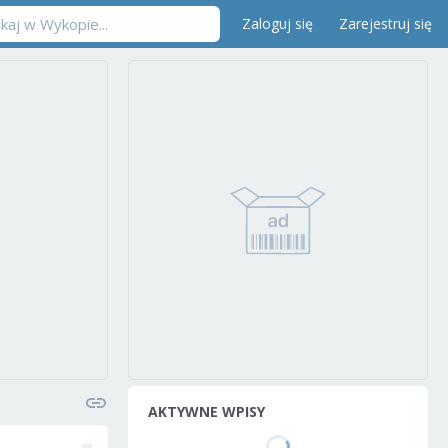
Zaloguj się
Zarejestruj się
AKTYWNE WPISY