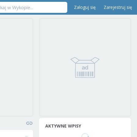
Zaloguj się
Zarejestruj się
AKTYWNE WPISY