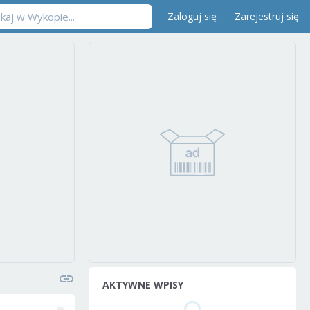
Zaloguj się
Zarejestruj się
AKTYWNE WPISY