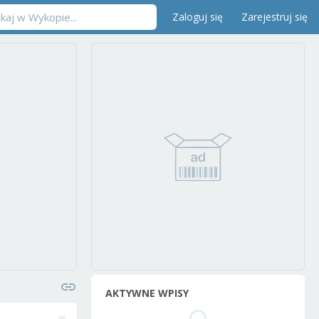
Zaloguj się
Zarejestruj się
AKTYWNE WPISY