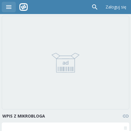
Zaloguj się
WPIS Z MIKROBLOGA