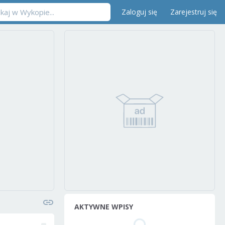
Zaloguj się
Zarejestruj się
AKTYWNE WPISY