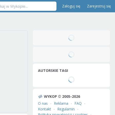
Zaloguj się
Zarejestruj się
AUTORSKIE TAGI
WYKOP © 2005-2026
O nas
Reklama
FAQ
Kontakt
Regulamin
Polityka prywatności i cookies