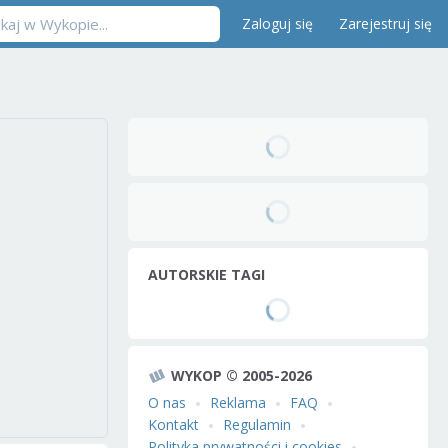
Zaloguj się
Zarejestruj się
AUTORSKIE TAGI
WYKOP © 2005-2026
O nas
Reklama
FAQ
Kontakt
Regulamin
Polityka prywatności i cookies