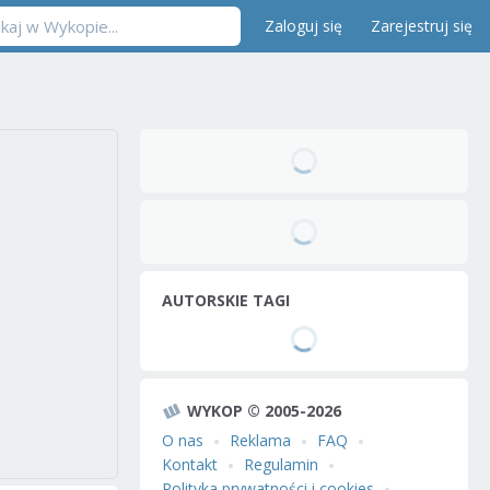
Zaloguj się
Zarejestruj się
AUTORSKIE TAGI
WYKOP © 2005-2026
O nas
Reklama
FAQ
Kontakt
Regulamin
Polityka prywatności i cookies