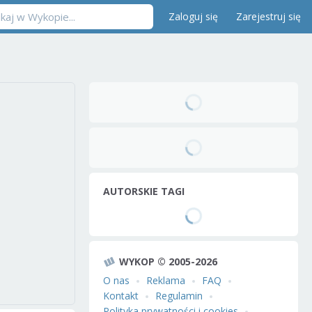
Zaloguj się
Zarejestruj się
AUTORSKIE TAGI
WYKOP © 2005-2026
O nas
Reklama
FAQ
Kontakt
Regulamin
Polityka prywatności i cookies