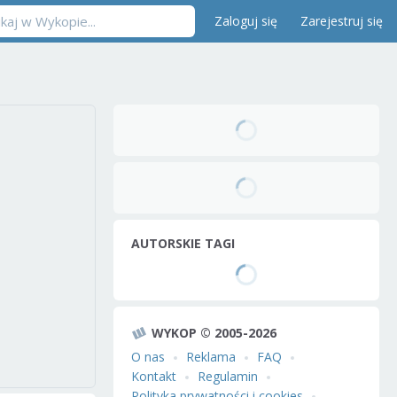
Zaloguj się
Zarejestruj się
AUTORSKIE TAGI
WYKOP © 2005-2026
O nas
Reklama
FAQ
Kontakt
Regulamin
Polityka prywatności i cookies