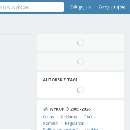
Zaloguj się
Zarejestruj się
AUTORSKIE TAGI
WYKOP © 2005-2026
O nas
Reklama
FAQ
Kontakt
Regulamin
Polityka prywatności i cookies