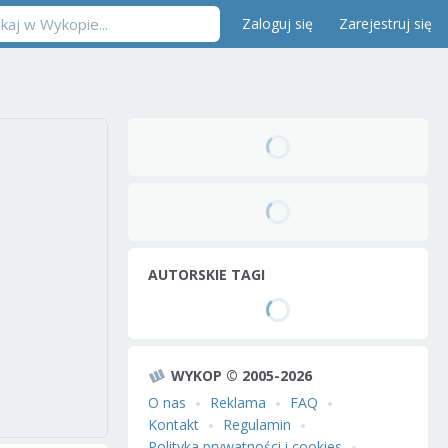
Zaloguj się
Zarejestruj się
AUTORSKIE TAGI
WYKOP © 2005-2026
O nas
Reklama
FAQ
Kontakt
Regulamin
Polityka prywatności i cookies