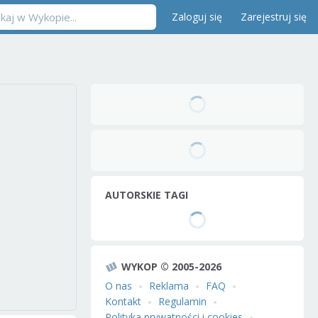
Zaloguj się
Zarejestruj się
AUTORSKIE TAGI
WYKOP © 2005-2026
O nas
Reklama
FAQ
Kontakt
Regulamin
Polityka prywatności i cookies