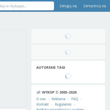
Zaloguj się
Zarejestruj się
AUTORSKIE TAGI
WYKOP © 2005-2026
O nas
Reklama
FAQ
Kontakt
Regulamin
Polityka prywatności i cookies