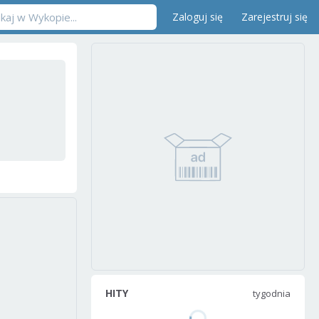
Zaloguj się
Zarejestruj się
HITY
tygodnia