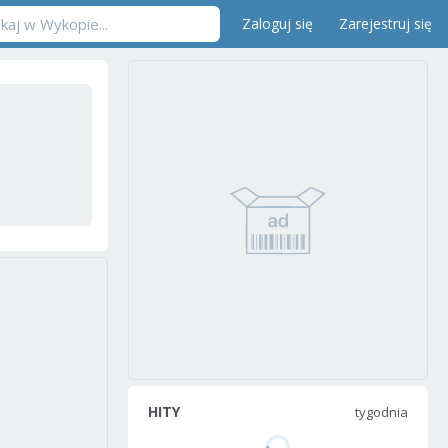
Zaloguj się
Zarejestruj się
HITY
tygodnia