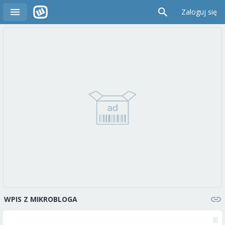
Zaloguj się
WPIS Z MIKROBLOGA