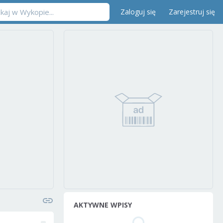
Zaloguj się
Zarejestruj się
AKTYWNE WPISY