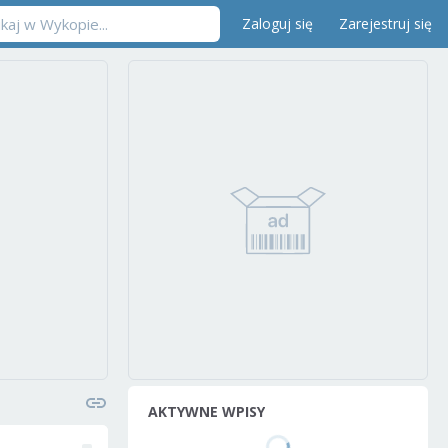
Zaloguj się
Zarejestruj się
AKTYWNE WPISY