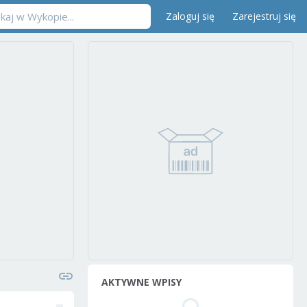
Zaloguj się
Zarejestruj się
AKTYWNE WPISY