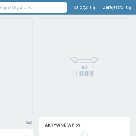
Zaloguj się
Zarejestruj się
AKTYWNE WPISY