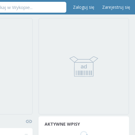
Zaloguj się
Zarejestruj się
AKTYWNE WPISY