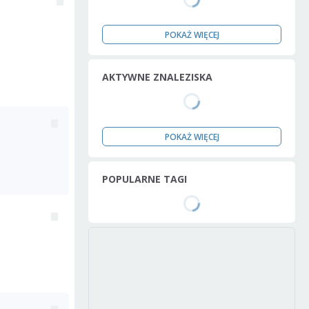
POKAŻ WIĘCEJ
AKTYWNE ZNALEZISKA
POKAŻ WIĘCEJ
POPULARNE TAGI