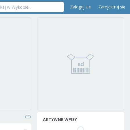
Zaloguj się
Zarejestruj się
AKTYWNE WPISY