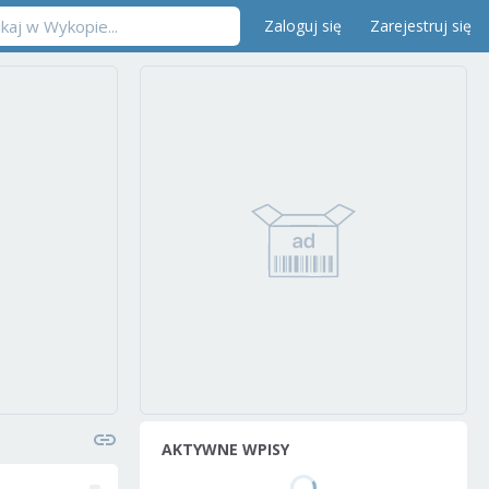
Zaloguj się
Zarejestruj się
AKTYWNE WPISY