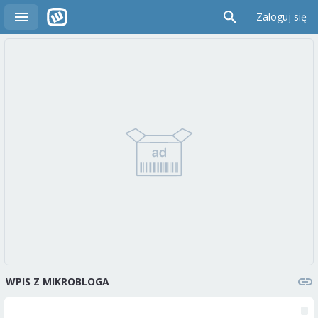
Zaloguj się
WPIS Z MIKROBLOGA