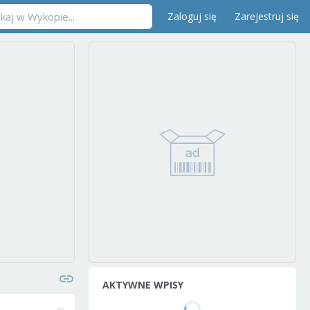
Zaloguj się
Zarejestruj się
AKTYWNE WPISY