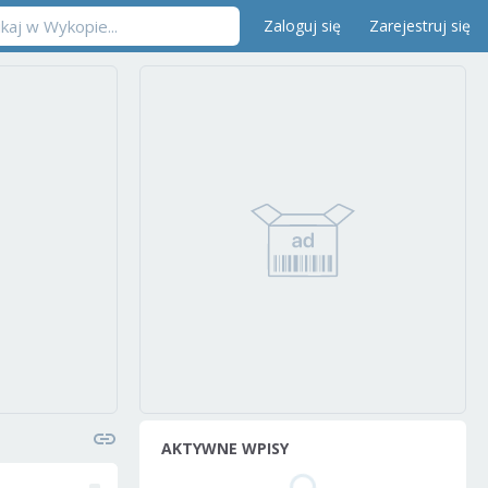
Zaloguj się
Zarejestruj się
AKTYWNE WPISY