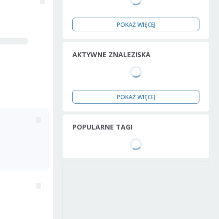
POKAŻ WIĘCEJ
AKTYWNE ZNALEZISKA
POKAŻ WIĘCEJ
POPULARNE TAGI