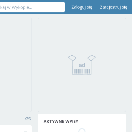
Zaloguj się
Zarejestruj się
AKTYWNE WPISY