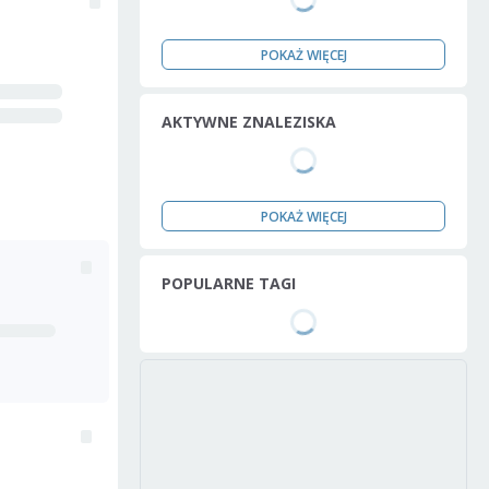
POKAŻ WIĘCEJ
AKTYWNE ZNALEZISKA
POKAŻ WIĘCEJ
POPULARNE TAGI