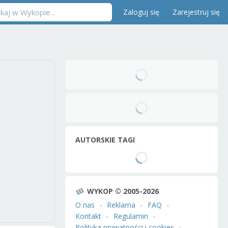
Zaloguj się
Zarejestruj się
AUTORSKIE TAGI
WYKOP © 2005-2026
O nas
Reklama
FAQ
Kontakt
Regulamin
Polityka prywatności i cookies