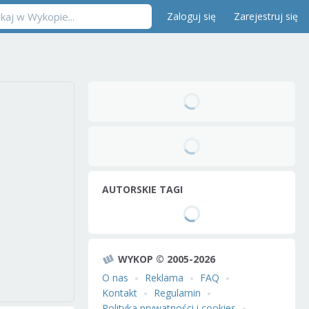
Zaloguj się
Zarejestruj się
AUTORSKIE TAGI
WYKOP © 2005-2026
O nas
Reklama
FAQ
Kontakt
Regulamin
Polityka prywatności i cookies